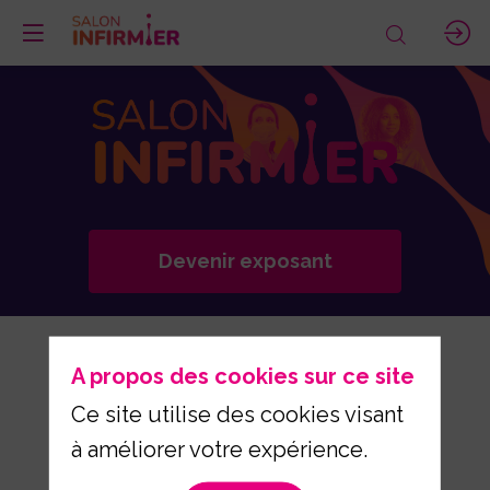
Devenir exposant
A propos des cookies sur ce site
Un Salon dédié à la
Ce site utilise des cookies visant
profession infirmière pour
à améliorer votre expérience.