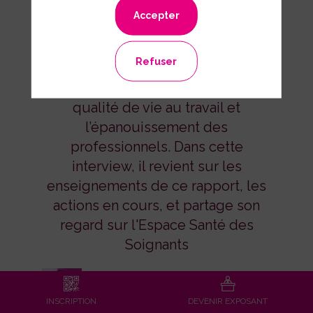
Accepter
Co-rapporteur du rapport national
sur la santé des soignants, Alexis
Refuser
Bataille-Hembert poursuit son
engagement pour améliorer la
qualité de vie au travail et
l’épanouissement des
professionnels. Dans cette
interview, il revient sur les
enseignements de ce rapport, les
actions en cours, et partage son
regard sur l'Espace Santé des
Soignants
dunkerquois et
INSCRIPTION
DEVENIR EXPOSANT
calaisien.