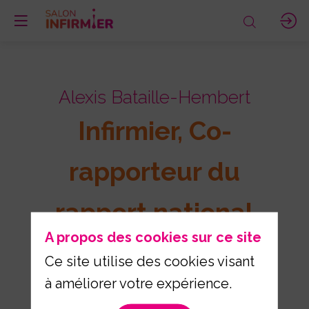
Alexis Bataille-Hembert
Infirmier, Co-
rapporteur du
rapport national
A propos des cookies sur ce site
sur la santé des
Ce site utilise des cookies visant
à améliorer votre expérience.
soignants