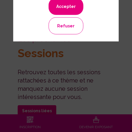
Accepter
Refuser
Les prochaines
Sessions
Retrouvez toutes les sessions
rattachées à ce thème et ne
manquez aucune session
intéressante pour vous.
Sessions liées
INSCRIPTION
DEVENIR EXPOSANT