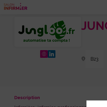
JUN
B23
Description