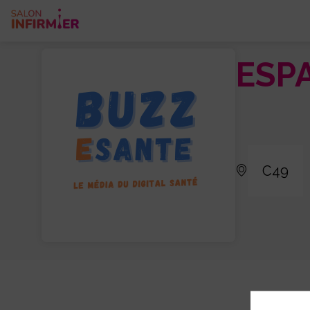
ESP
C49