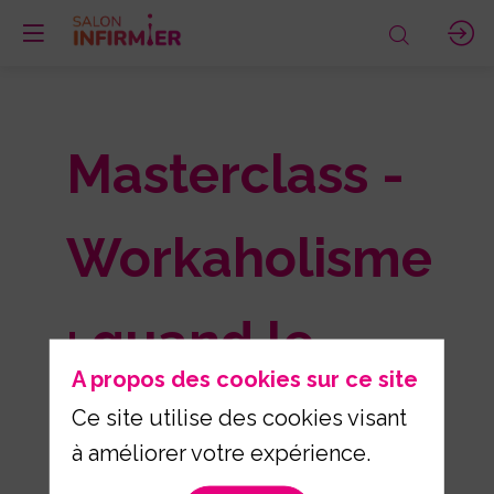
Masterclass -
Workaholisme
: quand le
A propos des cookies sur ce site
travail devient
Ce site utilise des cookies visant
à améliorer votre expérience.