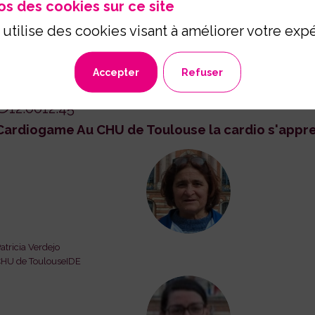
os des cookies sur ce site
 utilise des cookies visant à améliorer votre exp
Ateliers Pratiques
Accepter
Refuser
26 mars 2026
12:00
12:45
Cardiogame Au CHU de Toulouse la cardio s'appre
PV
atricia
Verdejo
HU de Toulouse
IDE