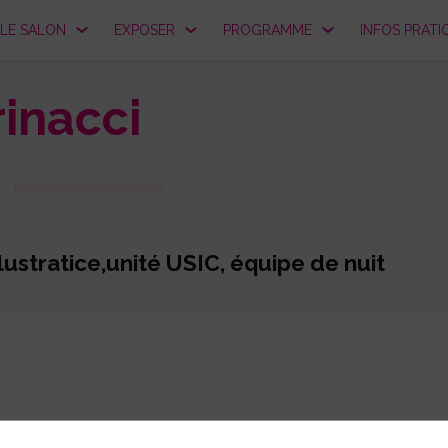
LE SALON
EXPOSER
PROGRAMME
INFOS PRATI
rinacci
llustratice,unité USIC, équipe de nuit