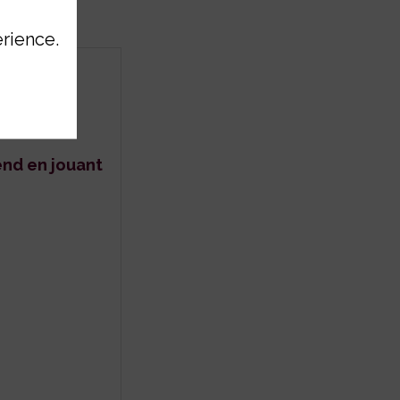
érience.
nd en jouant