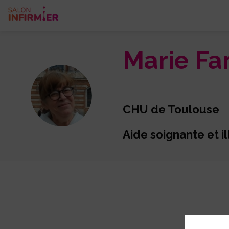
Marie
Fa
MF
CHU de Toulouse
Aide soignante et i