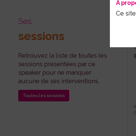
A prop
Ce site
Ses
sessions
Retrouvez la liste de toutes les
sessions présentées par ce
speaker pour ne manquer
aucune de ses interventions.
Toutes les sessions
P
C