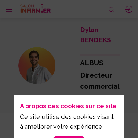
Dylan
BENDEKS
ALBUS
DB
Directeur
commercial
France
A propos des cookies sur ce site
Ce site utilise des cookies visant
à améliorer votre expérience.