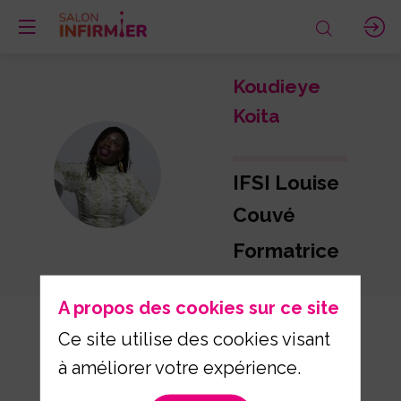
Koudieye
Koita
KK
IFSI Louise
Couvé
Formatrice
A propos des cookies sur ce site
Ce site utilise des cookies visant
à améliorer votre expérience.