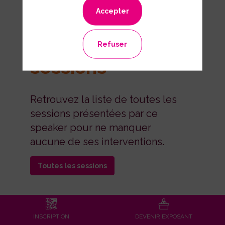
Accepter
Ses
Refuser
sessions
Retrouvez la liste de toutes les
sessions présentées par ce
speaker pour ne manquer
aucune de ses interventions.
Toutes les sessions
INSCRIPTION
DEVENIR EXPOSANT