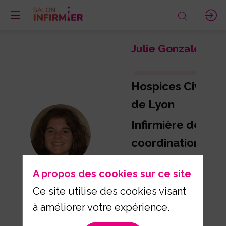
Julie
Gonzalez
Hospices Civils
de Lyon
Infirmière de
JG
coordination
en
A propos des cookies sur ce site
transplantation
Ce site utilise des cookies visant
hépatique
à améliorer votre expérience.