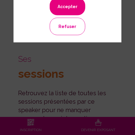
Accepter
Refuser
Ses
sessions
Retrouvez la liste de toutes les
sessions présentées par ce
speaker pour ne manquer
aucune de ses interventions.
INSCRIPTION
DEVENIR EXPOSANT
Toutes les sessions