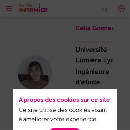
Célia
Gonnard
Université
Lumière Lyon 2
CG
Ingénieure
d'étude
Intervenante
A propos des cookies sur ce site
enseignements
Ce site utilise des cookies visant
Lyon 2
à améliorer votre expérience.