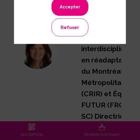
Chercheuse
Accepter
régulière,
Centre de
Refuser
recherche
MD
interdisciplinaire
en réadaptation
du Montréal
Métropolitain
(CRIR) et Équipe
FUTUR (FRQ-
SC) Directrice
Scientifique du
INSCRIPTION
DEVENIR EXPOSANT
Centre