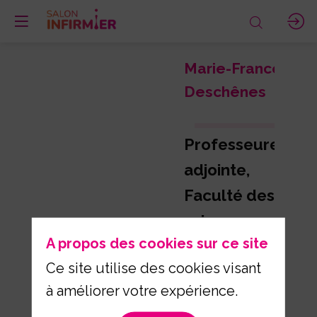
Marie-France
Deschênes
Professeure
adjointe,
Faculté des
sciences
A propos des cookies sur ce site
infirmières,
Ce site utilise des cookies visant
Université de
à améliorer votre expérience.
Montréal