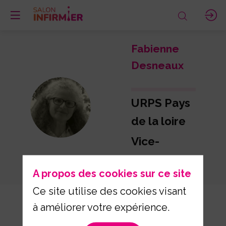
Fabienne
Desneaux
URPS Pays
FD
de la loire
Vice-
Présidente
A propos des cookies sur ce site
Ce site utilise des cookies visant
à améliorer votre expérience.
Description