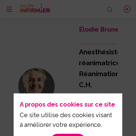
Élodie
Brunel
Anesthésiste-
réanimatrice,
Réanimation
C.H.
ÉB
Montauban
A propos des cookies sur ce site
Membre de
Ce site utilise des cookies visant
Facteurs
à améliorer votre expérience.
humains en