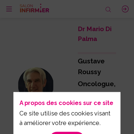
Dr Mario
Di
Palma
Gustave
Roussy
DMDP
Oncologue,
membre du
A propos des cookies sur ce site
Comité
Ce site utilise des cookies visant
national
à améliorer votre expérience.
Éthique &